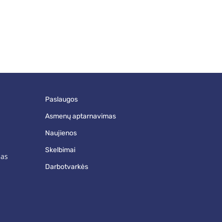
paslaugos
asmenų aptarnavimas
naujienos
skelbimai
mas
darbotvarkės