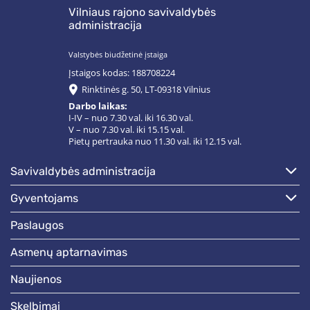
Vilniaus rajono savivaldybės
administracija
Valstybės biudžetinė įstaiga
Įstaigos kodas: 188708224
Rinktinės g. 50, LT-09318 Vilnius
Darbo laikas:
I-IV – nuo 7.30 val. iki 16.30 val.
V – nuo 7.30 val. iki 15.15 val.
Pietų pertrauka nuo 11.30 val. iki 12.15 val.
savivaldybės administracija
gyventojams
paslaugos
asmenų aptarnavimas
naujienos
skelbimai