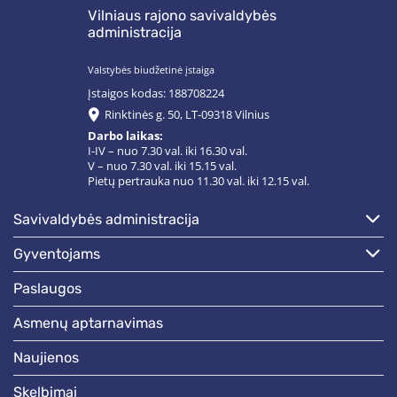
Vilniaus rajono savivaldybės
administracija
Valstybės biudžetinė įstaiga
Įstaigos kodas: 188708224
Rinktinės g. 50, LT-09318 Vilnius
Darbo laikas:
I-IV – nuo 7.30 val. iki 16.30 val.
V – nuo 7.30 val. iki 15.15 val.
Pietų pertrauka nuo 11.30 val. iki 12.15 val.
savivaldybės administracija
gyventojams
paslaugos
asmenų aptarnavimas
naujienos
skelbimai