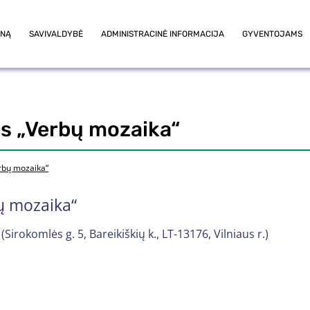
ONĄ
SAVIVALDYBĖ
ADMINISTRACINĖ INFORMACIJA
GYVENTOJAMS
s „Verbų mozaika“
rbų mozaika“
ų mozaika“
Sirokomlės g. 5, Bareikiškių k., LT-13176, Vilniaus r.)