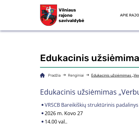
Vilniaus
rajono
APIE RAJ
savivaldybė
Edukacinis užsiėmima
Edukacinis užsiėmimas „Ve
Pradžia
Renginiai
Edukacinis užsiėmimas „Verb
VRSCB Bareikiškių struktūrinis padalinys (
2026 m. Kovo 27
14.00 val..