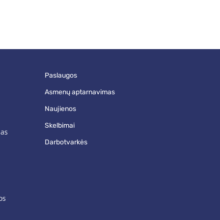
paslaugos
asmenų aptarnavimas
naujienos
skelbimai
mas
darbotvarkės
os