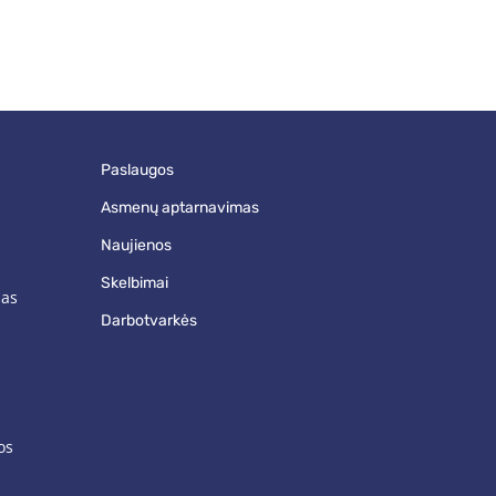
paslaugos
asmenų aptarnavimas
naujienos
skelbimai
mas
darbotvarkės
os