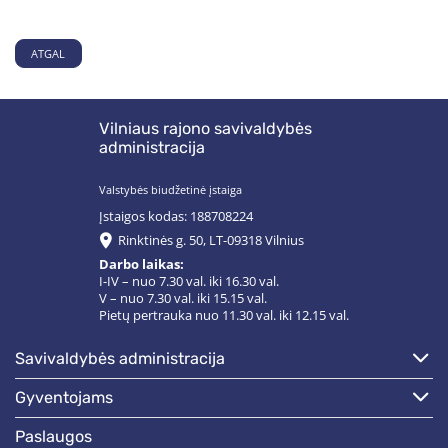
ATGAL
Vilniaus rajono savivaldybės
administracija
Valstybės biudžetinė įstaiga
Įstaigos kodas: 188708224
Rinktinės g. 50, LT-09318 Vilnius
Darbo laikas:
I-IV – nuo 7.30 val. iki 16.30 val.
V – nuo 7.30 val. iki 15.15 val.
Pietų pertrauka nuo 11.30 val. iki 12.15 val.
savivaldybės administracija
gyventojams
paslaugos