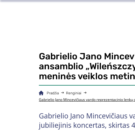
Gabrielio Jano Mincevi
ansamblio „Wileńszczy
meninės veiklos meti
Pradžia
Renginiai
Gabrielio Jano Mincevičiaus vardo reprezentacinio lenkų 
Gabrielio Jano Mincevičiaus v
jubiliejinis koncertas, skirt