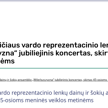
čiaus vardo reprezentacinio le
zna“ jubiliejinis koncertas, sk
nėms
dainų ir šokių ansamblio „Wileńszczyzna“ jubiliejinis koncertas, skirtas 45-osio
ardo reprezentacinio lenkų dainų ir šokių
as 45-osioms meninės veiklos metinėms