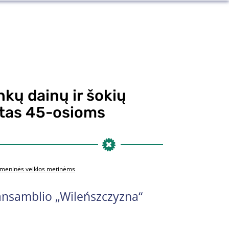
nkų dainų ir šokių
irtas 45-osioms
ms meninės veiklos metinėms
 ansamblio „Wileńszczyzna“