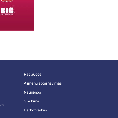
paslaugos
asmenų aptarnavimas
naujienos
skelbimai
mas
darbotvarkės