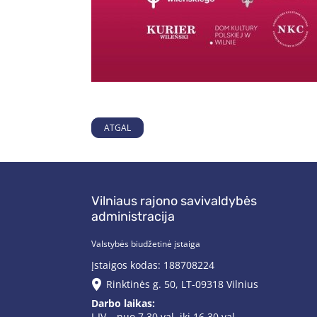
ATGAL
Vilniaus rajono savivaldybės
administracija
Valstybės biudžetinė įstaiga
Įstaigos kodas: 188708224
Rinktinės g. 50, LT-09318 Vilnius
Darbo laikas:
I-IV – nuo 7.30 val. iki 16.30 val.