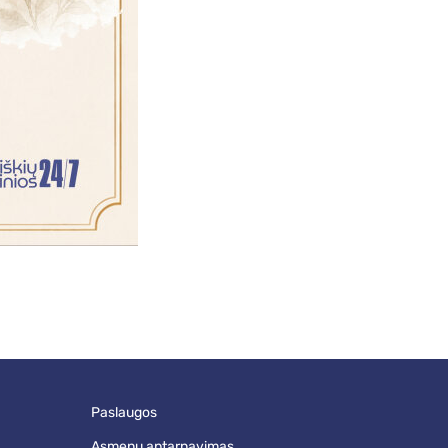
paslaugos
asmenų aptarnavimas