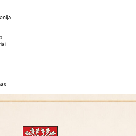
onija
ai
iai
mas