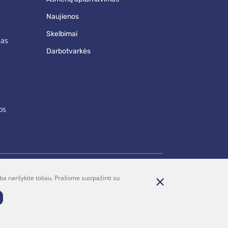
naujienos
skelbimai
mas
darbotvarkės
os
ba naršykite toliau. Prašome susipažinti su
renumerata
Parašykite mums
Dalintis