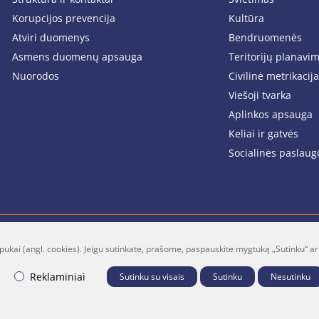
Korupcijos prevencija
Kultūra
Atviri duomenys
Bendruomenės
Asmens duomenų apsauga
Teritorijų planavi
Nuorodos
Civilinė metrikacija
Viešoji tvarka
Aplinkos apsauga
Keliai ir gatvės
Socialinės paslaug
pukai (angl. cookies). Jeigu sutinkate, prašome, paspauskite mygtuką „Sutinku“ ar
lt
Facebook
Youtube
P
Reklaminiai
Sutinku su visais
Sutinku
Nesutinku
B "Fresh Media"