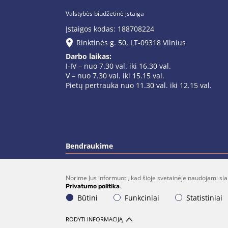
Valstybės biudžetinė įstaiga
Įstaigos kodas: 188708224
Rinktinės g. 50, LT-09318 Vilnius
Darbo laikas:
I-IV – nuo 7.30 val. iki 16.30 val.
V – nuo 7.30 val. iki 15.15 val.
Pietų pertrauka nuo 11.30 val. iki 12.15 val.
Bendraukime
Norime Jus informuoti, kad šioje svetainėje naudojami sla
(0 5)  275 1990
vrsa@vrsa.
.
Privatumo politika
Būtini
Funkciniai
Statistiniai
© 2026 Visos teisės saugomos. Sprendimas:
UA
RODYTI INFORMACIJĄ