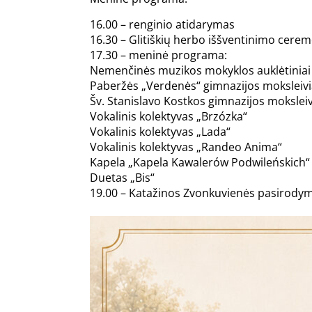
16.00 – renginio atidarymas
16.30 – Glitiškių herbo iššventinimo cerem
17.30 – meninė programa:
Nemenčinės muzikos mokyklos auklėtiniai
Paberžės „Verdenės“ gimnazijos moksleivi
Šv. Stanislavo Kostkos gimnazijos moksleiv
Vokalinis kolektyvas „Brzózka“
Vokalinis kolektyvas „Lada“
Vokalinis kolektyvas „Randeo Anima“
Kapela „Kapela Kawalerów Podwileńskich“
Duetas „Bis“
19.00 – Katažinos Zvonkuvienės pasirody