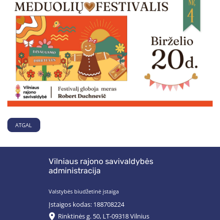
ATGAL
Vilniaus rajono savivaldybės
administracija
Valstybės biudžetinė įstaiga
Įstaigos kodas: 188708224
Rinktinės g. 50, LT-09318 Vilnius