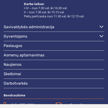
Darbo laikas:
I-IV – nuo 7.30 val. iki 16.30 val.
V – nuo 7.30 val. iki 15.15 val.
Pietų pertrauka nuo 11.30 val. iki 12.15 val.
savivaldybės administracija
gyventojams
paslaugos
asmenų aptarnavimas
naujienos
skelbimai
darbotvarkės
Bendraukime
(0 5)  275 1990
vrsa@vrsa.lt