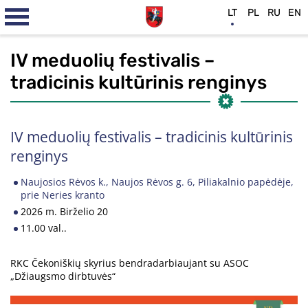
LT
PL
RU
EN
IV meduolių festivalis –
tradicinis kultūrinis renginys
IV meduolių festivalis – tradicinis kultūrinis
renginys
Naujosios Rėvos k., Naujos Rėvos g. 6, Piliakalnio papėdėje,
prie Neries kranto
2026 m. Birželio 20
11.00 val..
RKC Čekoniškių skyrius bendradarbiaujant su ASOC
„Džiaugsmo dirbtuvės“