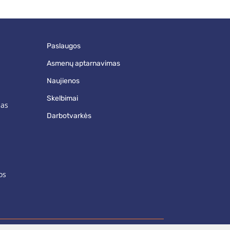
paslaugos
asmenų aptarnavimas
naujienos
skelbimai
mas
darbotvarkės
os