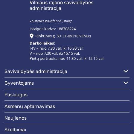
Vilniaus rajono savivaldybės
administracija
Valstybės biudžetinė įstaiga
Įstaigos kodas: 188708224
Rinktinės g. 50, LT-09318 Vilnius
Darbo laikas:
I-IV – nuo 7.30 val. iki 16.30 val.
V – nuo 7.30 val. iki 15.15 val.
Pietų pertrauka nuo 11.30 val. iki 12.15 val.
savivaldybės administracija
gyventojams
paslaugos
asmenų aptarnavimas
naujienos
skelbimai