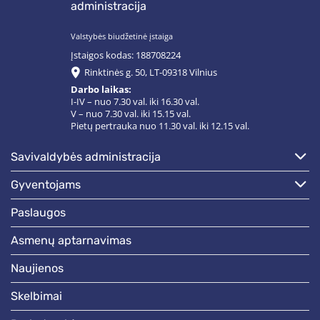
administracija
Valstybės biudžetinė įstaiga
Įstaigos kodas: 188708224
Rinktinės g. 50, LT-09318 Vilnius
Darbo laikas:
I-IV – nuo 7.30 val. iki 16.30 val.
V – nuo 7.30 val. iki 15.15 val.
Pietų pertrauka nuo 11.30 val. iki 12.15 val.
savivaldybės administracija
gyventojams
paslaugos
asmenų aptarnavimas
naujienos
skelbimai