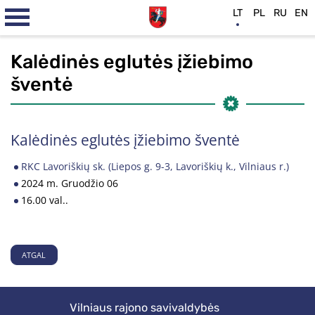
LT
PL
RU
EN
Kalėdinės eglutės įžiebimo
šventė
Kalėdinės eglutės įžiebimo šventė
RKC Lavoriškių sk. (Liepos g. 9-3, Lavoriškių k., Vilniaus r.)
2024 m. Gruodžio 06
16.00 val..
ATGAL
Vilniaus rajono savivaldybės