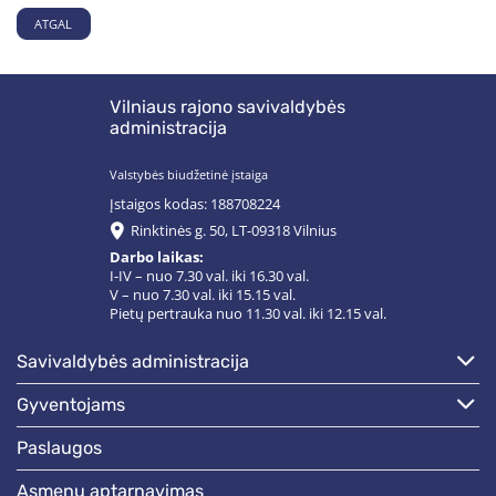
ATGAL
Vilniaus rajono savivaldybės
administracija
Valstybės biudžetinė įstaiga
Įstaigos kodas: 188708224
Rinktinės g. 50, LT-09318 Vilnius
Darbo laikas:
I-IV – nuo 7.30 val. iki 16.30 val.
V – nuo 7.30 val. iki 15.15 val.
Pietų pertrauka nuo 11.30 val. iki 12.15 val.
savivaldybės administracija
gyventojams
paslaugos
asmenų aptarnavimas