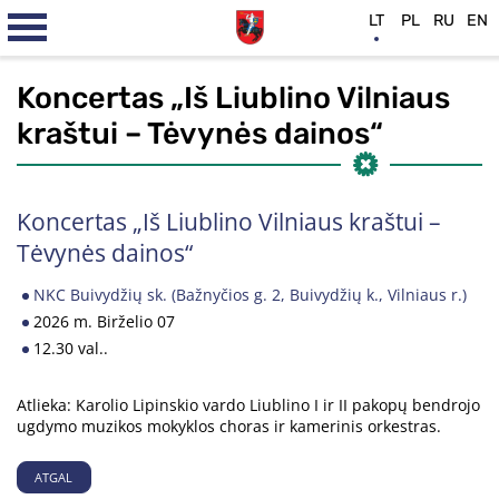
LT
PL
RU
EN
Koncertas „Iš Liublino Vilniaus
kraštui – Tėvynės dainos“
Koncertas „Iš Liublino Vilniaus kraštui –
Tėvynės dainos“
NKC Buivydžių sk. (Bažnyčios g. 2, Buivydžių k., Vilniaus r.)
2026 m. Birželio 07
12.30 val..
Atlieka: Karolio Lipinskio vardo Liublino I ir II pakopų bendrojo
ugdymo muzikos mokyklos choras ir kamerinis orkestras.
ATGAL