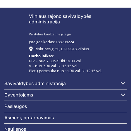
Vilniaus rajono savivaldybės
administracija
Valstybės biudžetinė įstaiga
Įstaigos kodas: 188708224
Rinktinės g. 50, LT-09318 Vilnius
Darbo laikas:
I-IV – nuo 7.30 val. iki 16.30 val.
V – nuo 7.30 val. iki 15.15 val.
Pietų pertrauka nuo 11.30 val. iki 12.15 val.
savivaldybės administracija
gyventojams
paslaugos
asmenų aptarnavimas
naujienos