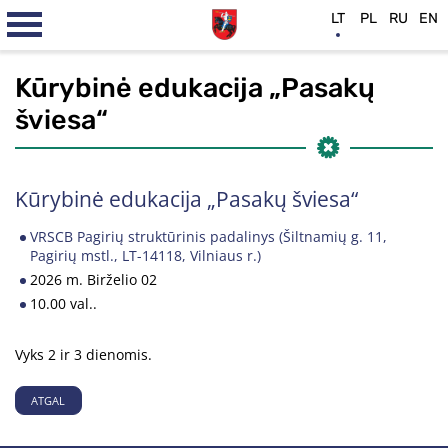
LT
PL
RU
EN
Kūrybinė edukacija „Pasakų
šviesa“
Kūrybinė edukacija „Pasakų šviesa“
VRSCB Pagirių struktūrinis padalinys (Šiltnamių g. 11,
Pagirių mstl., LT-14118, Vilniaus r.)
2026 m. Birželio 02
10.00 val..
Vyks 2 ir 3 dienomis.
ATGAL