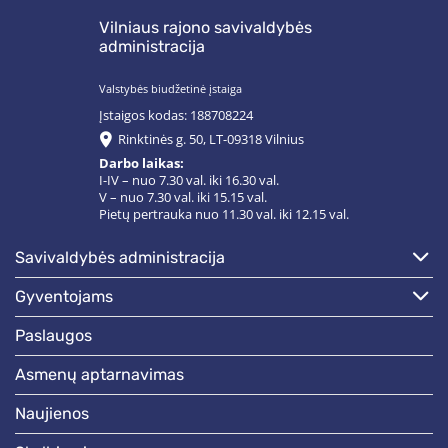
Vilniaus rajono savivaldybės
administracija
Valstybės biudžetinė įstaiga
Įstaigos kodas: 188708224
Rinktinės g. 50, LT-09318 Vilnius
Darbo laikas:
I-IV – nuo 7.30 val. iki 16.30 val.
V – nuo 7.30 val. iki 15.15 val.
Pietų pertrauka nuo 11.30 val. iki 12.15 val.
savivaldybės administracija
gyventojams
paslaugos
asmenų aptarnavimas
naujienos