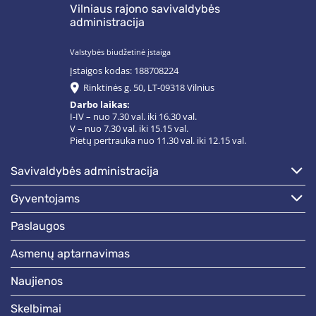
Vilniaus rajono savivaldybės
administracija
Valstybės biudžetinė įstaiga
Įstaigos kodas: 188708224
Rinktinės g. 50, LT-09318 Vilnius
Darbo laikas:
I-IV – nuo 7.30 val. iki 16.30 val.
V – nuo 7.30 val. iki 15.15 val.
Pietų pertrauka nuo 11.30 val. iki 12.15 val.
savivaldybės administracija
gyventojams
paslaugos
asmenų aptarnavimas
naujienos
skelbimai