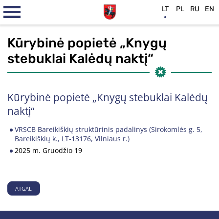
LT
PL
RU
EN
Kūrybinė popietė „Knygų
stebuklai Kalėdų naktį“
Kūrybinė popietė „Knygų stebuklai Kalėdų
naktį“
VRSCB Bareikiškių struktūrinis padalinys (Sirokomlės g. 5,
Bareikiškių k., LT-13176, Vilniaus r.)
2025 m. Gruodžio 19
ATGAL