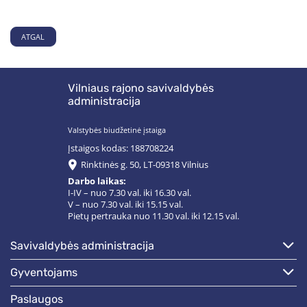
ATGAL
Vilniaus rajono savivaldybės
administracija
Valstybės biudžetinė įstaiga
Įstaigos kodas: 188708224
Rinktinės g. 50, LT-09318 Vilnius
Darbo laikas:
I-IV – nuo 7.30 val. iki 16.30 val.
V – nuo 7.30 val. iki 15.15 val.
Pietų pertrauka nuo 11.30 val. iki 12.15 val.
savivaldybės administracija
gyventojams
paslaugos