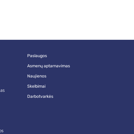
paslaugos
asmenų aptarnavimas
naujienos
skelbimai
mas
darbotvarkės
os