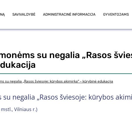
ONĄ
SAVIVALDYBĖ
ADMINISTRACINĖ INFORMACIJA
GYVENTOJAMS
monėms su negalia „Rasos švie
edukacija
s su negalia „Rasos šviesoje: kūrybos akimirka“ – kūrybinė edukacija
su negalia „Rasos šviesoje: kūrybos akimi
mstl., Vilniaus r.)