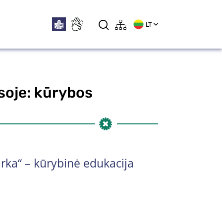
LT
soje: kūrybos
rka“ – kūrybinė edukacija