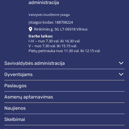
administracija
Valstybės biudžetinė įstaiga
Įstaigos kodas: 188708224
Rinktinės g. 50, LT-09318 Vilnius
Darbo laikas:
I-IV – nuo 7.30 val. iki 16.30 val.
V – nuo 7.30 val. iki 15.15 val.
Pietų pertrauka nuo 11.30 val. iki 12.15 val.
savivaldybės administracija
gyventojams
paslaugos
asmenų aptarnavimas
naujienos
skelbimai