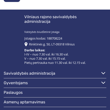
Vilniaus rajono savivaldybės
administracija
Valstybės biudžetinė įstaiga
Įstaigos kodas: 188708224
Rinktinės g. 50, LT-09318 Vilnius
Darbo laikas:
I-IV – nuo 7.30 val. iki 16.30 val.
V – nuo 7.30 val. iki 15.15 val.
Pietų pertrauka nuo 11.30 val. iki 12.15 val.
savivaldybės administracija
gyventojams
paslaugos
asmenų aptarnavimas