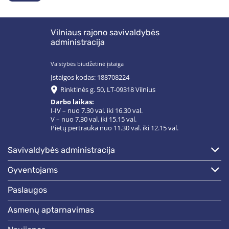
Vilniaus rajono savivaldybės
administracija
Valstybės biudžetinė įstaiga
Įstaigos kodas: 188708224
Rinktinės g. 50, LT-09318 Vilnius
Darbo laikas:
I-IV – nuo 7.30 val. iki 16.30 val.
V – nuo 7.30 val. iki 15.15 val.
Pietų pertrauka nuo 11.30 val. iki 12.15 val.
savivaldybės administracija
gyventojams
paslaugos
asmenų aptarnavimas