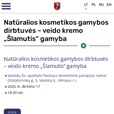
LT
PL
RU
EN
Natūralios kosmetikos gamybos
dirbtuvės – veido kremo
„Šlamutis“ gamyba
Natūralios kosmetikos gamybos dirbtuvės
– veido kremo „Šlamutis“ gamyba
Vaidotų Šv. apaštalo Pauliaus Atsivertimo parapijos namai
(Statybininkų g. 3, Vaidotų k., Vilniaus r.)
2026 m. Birželio 17
18.00 val..
ATGAL