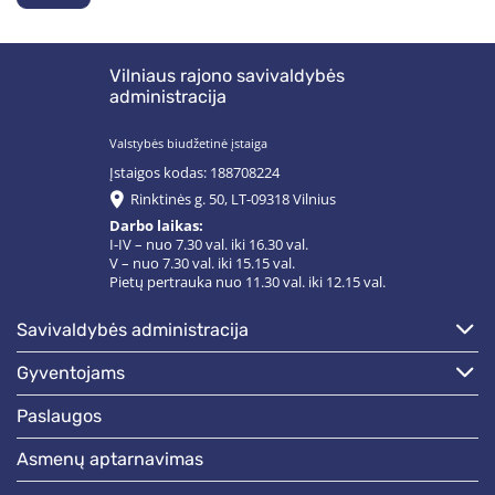
Vilniaus rajono savivaldybės
administracija
Valstybės biudžetinė įstaiga
Įstaigos kodas: 188708224
Rinktinės g. 50, LT-09318 Vilnius
Darbo laikas:
I-IV – nuo 7.30 val. iki 16.30 val.
V – nuo 7.30 val. iki 15.15 val.
Pietų pertrauka nuo 11.30 val. iki 12.15 val.
savivaldybės administracija
gyventojams
paslaugos
asmenų aptarnavimas