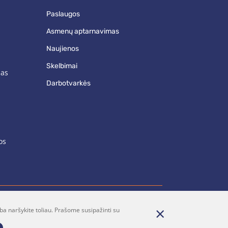
paslaugos
asmenų aptarnavimas
naujienos
skelbimai
mas
darbotvarkės
os
ba naršykite toliau. Prašome susipažinti su
renumerata
Parašykite mums