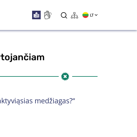
LT
artojančiam
aktyviąsias medžiagas?“