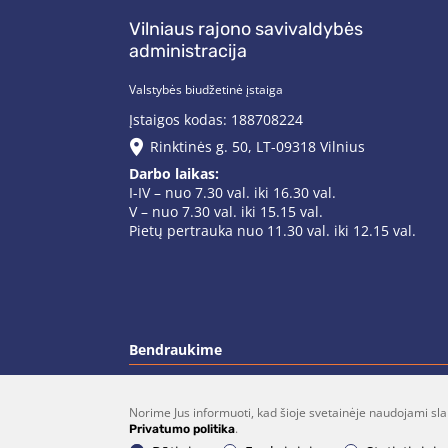
Vilniaus rajono savivaldybės
administracija
Valstybės biudžetinė įstaiga
Įstaigos kodas: 188708224
Rinktinės g. 50, LT-09318 Vilnius
Darbo laikas:
I-IV – nuo 7.30 val. iki 16.30 val.
V – nuo 7.30 val. iki 15.15 val.
Pietų pertrauka nuo 11.30 val. iki 12.15 val.
Bendraukime
Norime Jus informuoti, kad šioje svetainėje naudojami sla
(0 5)  275 1990
vrsa@vrsa.
.
Privatumo politika