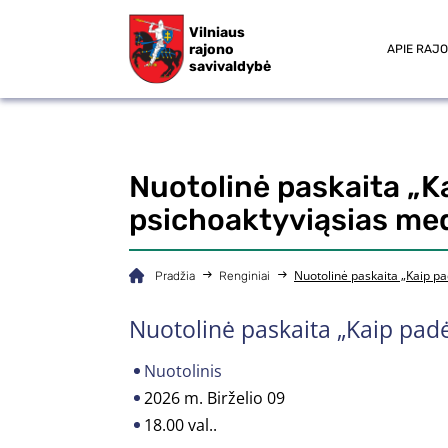
Vilniaus
rajono
APIE RAJ
savivaldybė
Nuotolinė paskaita „Ka
psichoaktyviąsias me
Nuotolinė paskaita „Kaip pa
Pradžia
Renginiai
Nuotolinė paskaita „Kaip padė
Nuotolinis
2026 m. Birželio 09
18.00 val..