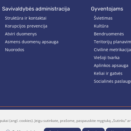
savivaldybės administracija
gyventojams
Struktūra ir kontaktai
Švietimas
Korupcijos prevencija
Kultūra
Atviri duomenys
Bendruomenės
Asmens duomenų apsauga
Teritorijų planavi
Nuorodos
Civilinė metrikacija
Viešoji tvarka
Aplinkos apsauga
Keliai ir gatvės
Socialinės paslaug
pukai (angl. cookies). Jeigu sutinkate, prašome, paspauskite mygtuką „Sutinku“ ar
lt
Facebook
Youtube
P