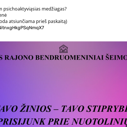
iam psichoaktyviąsias medžiagas?
enė
oda atsiunčiama prieš paskaitą)
e/NitnxgHkgPSqNmqX7