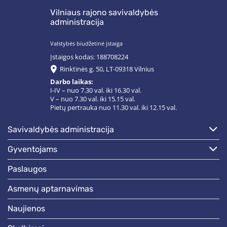
Vilniaus rajono savivaldybės
administracija
Valstybės biudžetinė įstaiga
Įstaigos kodas: 188708224
Rinktinės g. 50, LT-09318 Vilnius
Darbo laikas:
I-IV – nuo 7.30 val. iki 16.30 val.
V – nuo 7.30 val. iki 15.15 val.
Pietų pertrauka nuo 11.30 val. iki 12.15 val.
savivaldybės administracija
gyventojams
paslaugos
asmenų aptarnavimas
naujienos