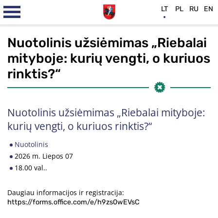
LT
PL
RU
EN
Nuotolinis užsiėmimas „Riebalai
mityboje: kurių vengti, o kuriuos
rinktis?“
Nuotolinis užsiėmimas „Riebalai mityboje:
kurių vengti, o kuriuos rinktis?“
Nuotolinis
2026 m. Liepos 07
18.00 val..
Daugiau informacijos ir registracija:
https://forms.office.com/e/h9zs0wEVsC