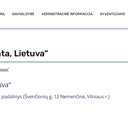
ONĄ
SAVIVALDYBĖ
ADMINISTRACINĖ INFORMACIJA
GYVENTOJAMS
ta, Lietuva“
etuva“
uva“
padalinys (Švenčionių g. 12 Nemenčinė, Vilniaus r.)