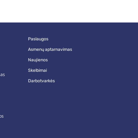
paslaugos
asmenų aptarnavimas
naujienos
skelbimai
mas
darbotvarkės
os