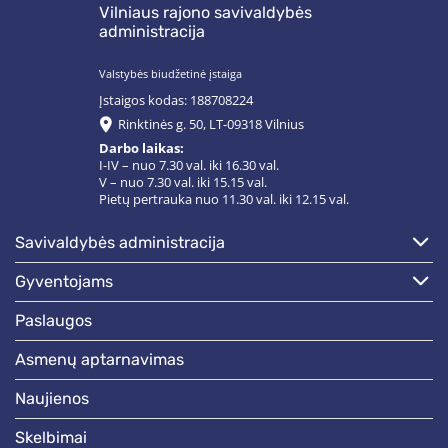
Vilniaus rajono savivaldybės
administracija
Valstybės biudžetinė įstaiga
Įstaigos kodas: 188708224
Rinktinės g. 50, LT-09318 Vilnius
Darbo laikas:
I-IV – nuo 7.30 val. iki 16.30 val.
V – nuo 7.30 val. iki 15.15 val.
Pietų pertrauka nuo 11.30 val. iki 12.15 val.
savivaldybės administracija
gyventojams
paslaugos
asmenų aptarnavimas
naujienos
skelbimai