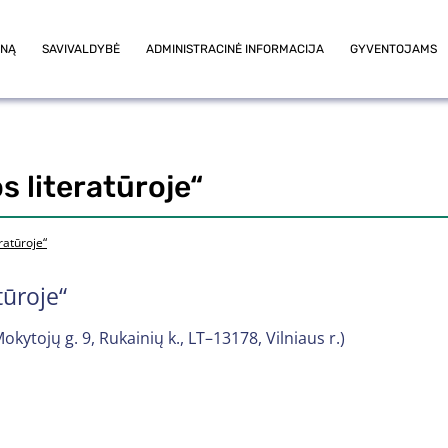
ONĄ
SAVIVALDYBĖ
ADMINISTRACINĖ INFORMACIJA
GYVENTOJAMS
s literatūroje“
ratūroje“
tūroje“
kytojų g. 9, Rukainių k., LT–13178, Vilniaus r.)