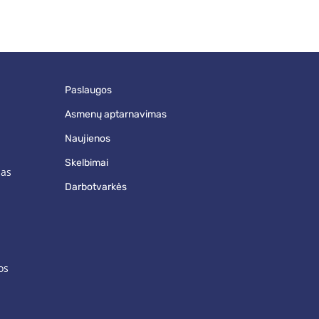
paslaugos
asmenų aptarnavimas
naujienos
skelbimai
mas
darbotvarkės
os