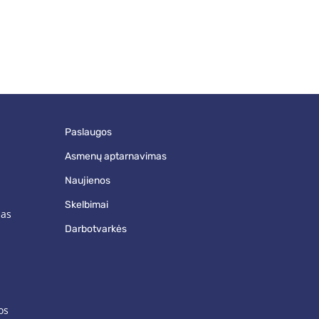
paslaugos
asmenų aptarnavimas
naujienos
skelbimai
mas
darbotvarkės
os