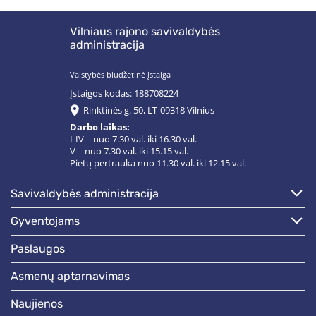
Vilniaus rajono savivaldybės
administracija
Valstybės biudžetinė įstaiga
Įstaigos kodas: 188708224
Rinktinės g. 50, LT-09318 Vilnius
Darbo laikas:
I-IV – nuo 7.30 val. iki 16.30 val.
V – nuo 7.30 val. iki 15.15 val.
Pietų pertrauka nuo 11.30 val. iki 12.15 val.
savivaldybės administracija
gyventojams
paslaugos
asmenų aptarnavimas
naujienos