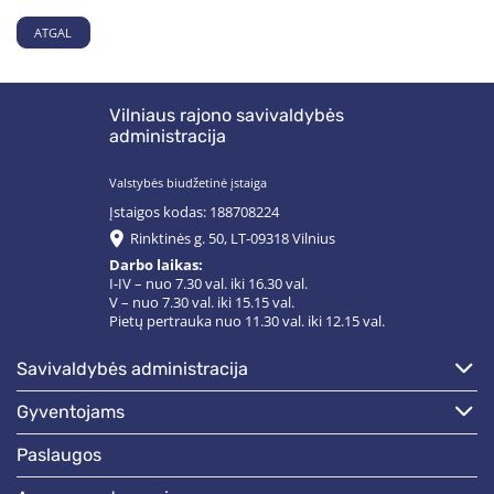
ATGAL
Vilniaus rajono savivaldybės
administracija
Valstybės biudžetinė įstaiga
Įstaigos kodas: 188708224
Rinktinės g. 50, LT-09318 Vilnius
Darbo laikas:
I-IV – nuo 7.30 val. iki 16.30 val.
V – nuo 7.30 val. iki 15.15 val.
Pietų pertrauka nuo 11.30 val. iki 12.15 val.
savivaldybės administracija
gyventojams
paslaugos