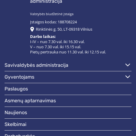
administracija
Valstybės biudžetinė įstaiga
Įstaigos kodas: 188708224
Rinktinės g. 50, LT-09318 Vilnius
Darbo laikas:
I-IV – nuo 7.30 val. iki 16.30 val.
V – nuo 7.30 val. iki 15.15 val.
Pietų pertrauka nuo 11.30 val. iki 12.15 val.
savivaldybės administracija
gyventojams
paslaugos
asmenų aptarnavimas
naujienos
skelbimai