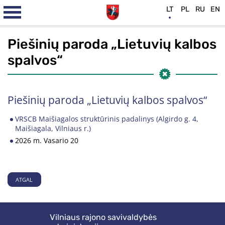
LT
PL
RU
EN
Piešinių paroda „Lietuvių kalbos
spalvos“
Piešinių paroda „Lietuvių kalbos spalvos“
VRSCB Maišiagalos struktūrinis padalinys (Algirdo g. 4,
Maišiagala, Vilniaus r.)
2026 m. Vasario 20
ATGAL
Vilniaus rajono savivaldybės