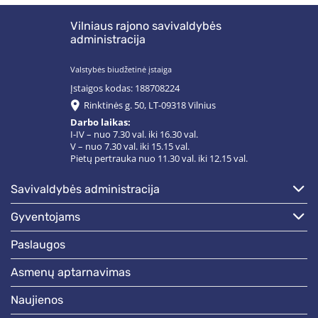
Vilniaus rajono savivaldybės
administracija
Valstybės biudžetinė įstaiga
Įstaigos kodas: 188708224
Rinktinės g. 50, LT-09318 Vilnius
Darbo laikas:
I-IV – nuo 7.30 val. iki 16.30 val.
V – nuo 7.30 val. iki 15.15 val.
Pietų pertrauka nuo 11.30 val. iki 12.15 val.
savivaldybės administracija
gyventojams
paslaugos
asmenų aptarnavimas
naujienos