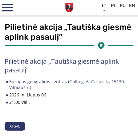
LT
PL
RU
EN
Pilietinė akcija „Tautiška giesmė
aplink pasaulį“
Pilietinė akcija „Tautiška giesmė aplink
pasaulį“
Europos geografinis centras (Golfo g. 6, Girijos k., 15130,
Vilniaus r.)
2026 m. Liepos 06
21.00 val..
ATGAL