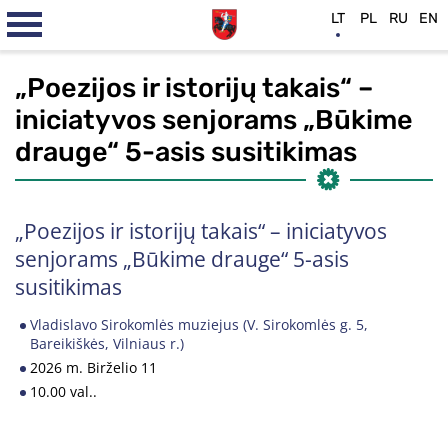
LT
PL
RU
EN
„Poezijos ir istorijų takais“ –
iniciatyvos senjorams „Būkime
drauge“ 5-asis susitikimas
„Poezijos ir istorijų takais“ – iniciatyvos
senjorams „Būkime drauge“ 5-asis
susitikimas
Vladislavo Sirokomlės muziejus (V. Sirokomlės g. 5,
Bareikiškės, Vilniaus r.)
2026 m. Birželio 11
10.00 val..