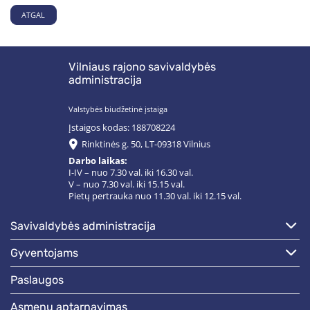
ATGAL
Vilniaus rajono savivaldybės
administracija
Valstybės biudžetinė įstaiga
Įstaigos kodas: 188708224
Rinktinės g. 50, LT-09318 Vilnius
Darbo laikas:
I-IV – nuo 7.30 val. iki 16.30 val.
V – nuo 7.30 val. iki 15.15 val.
Pietų pertrauka nuo 11.30 val. iki 12.15 val.
savivaldybės administracija
gyventojams
paslaugos
asmenų aptarnavimas