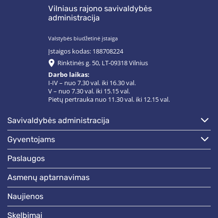
Vilniaus rajono savivaldybės
administracija
Valstybės biudžetinė įstaiga
Įstaigos kodas: 188708224
Rinktinės g. 50, LT-09318 Vilnius
Darbo laikas:
I-IV – nuo 7.30 val. iki 16.30 val.
V – nuo 7.30 val. iki 15.15 val.
Pietų pertrauka nuo 11.30 val. iki 12.15 val.
savivaldybės administracija
gyventojams
paslaugos
asmenų aptarnavimas
naujienos
skelbimai