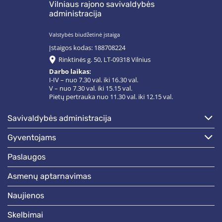
Vilniaus rajono savivaldybės
administracija
Valstybės biudžetinė įstaiga
Įstaigos kodas: 188708224
Rinktinės g. 50, LT-09318 Vilnius
Darbo laikas:
I-IV – nuo 7.30 val. iki 16.30 val.
V – nuo 7.30 val. iki 15.15 val.
Pietų pertrauka nuo 11.30 val. iki 12.15 val.
savivaldybės administracija
gyventojams
paslaugos
asmenų aptarnavimas
naujienos
skelbimai