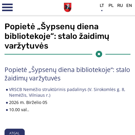
LT
PL
RU
EN
Popietė „Šypsenų diena
bibliotekoje“: stalo žaidimų
varžytuvės
Popietė „Šypsenų diena bibliotekoje“: stalo
žaidimų varžytuvės
VRSCB Nemėžio struktūrinis padalinys (V. Sirokomlės g. 8,
Nemėžis, Vilniaus r.)
2026 m. Birželio 05
10.00 val..
ATGAL