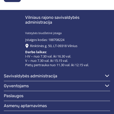
Vilniaus rajono savivaldybės
administracija
Valstybės biudžetinė įstaiga
Įstaigos kodas: 188708224
Rinktinės g. 50, LT-09318 Vilnius
Darbo laikas:
I-IV – nuo 7.30 val. iki 16.30 val.
V – nuo 7.30 val. iki 15.15 val.
Pietų pertrauka nuo 11.30 val. iki 12.15 val.
savivaldybės administracija
gyventojams
paslaugos
asmenų aptarnavimas