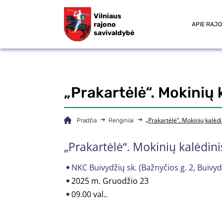
Vilniaus
rajono
APIE RAJ
savivaldybė
„Prakartėlė“. Mokinių 
„Prakartėlė“. Mokinių kalėdi
Pradžia
Renginiai
„Prakartėlė“. Mokinių kalėdini
NKC Buivydžių sk. (Bažnyčios g. 2, Buivydži
2025 m. Gruodžio 23
09.00 val..