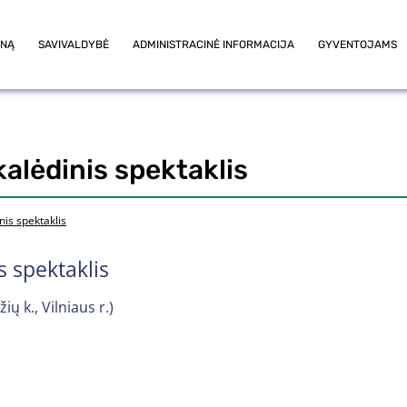
ONĄ
SAVIVALDYBĖ
ADMINISTRACINĖ INFORMACIJA
GYVENTOJAMS
kalėdinis spektaklis
nis spektaklis
s spektaklis
ų k., Vilniaus r.)