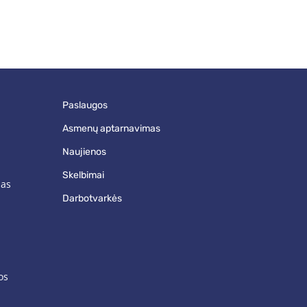
paslaugos
asmenų aptarnavimas
naujienos
skelbimai
mas
darbotvarkės
os