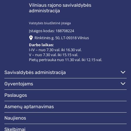
Vilniaus rajono savivaldybės
administracija
Valstybės biudžetinė įstaiga
Įstaigos kodas: 188708224
Rinktinės g. 50, LT-09318 Vilnius
Darbo laikas:
I-IV – nuo 7.30 val. iki 16.30 val.
V – nuo 7.30 val. iki 15.15 val.
Pietų pertrauka nuo 11.30 val. iki 12.15 val.
savivaldybės administracija
gyventojams
paslaugos
asmenų aptarnavimas
naujienos
skelbimai