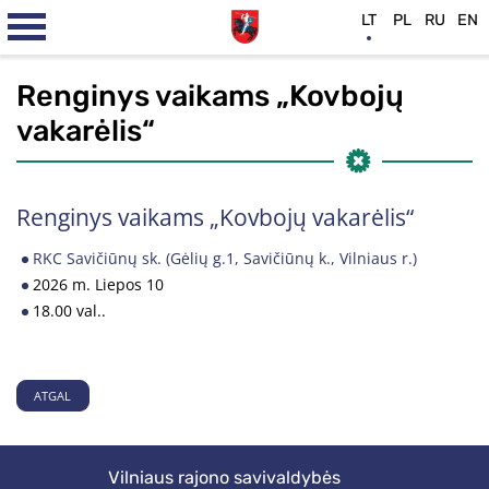
LT
PL
RU
EN
Renginys vaikams „Kovbojų
vakarėlis“
Renginys vaikams „Kovbojų vakarėlis“
RKC Savičiūnų sk. (Gėlių g.1, Savičiūnų k., Vilniaus r.)
2026 m. Liepos 10
18.00 val..
ATGAL
Vilniaus rajono savivaldybės