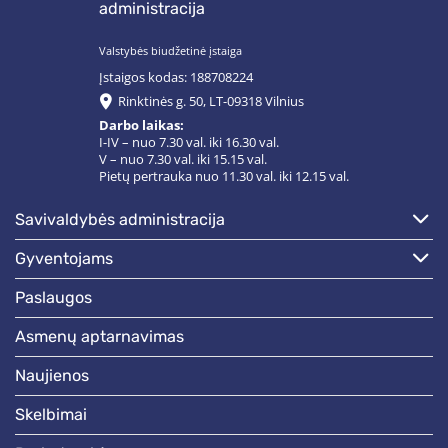
administracija
Valstybės biudžetinė įstaiga
Įstaigos kodas: 188708224
Rinktinės g. 50, LT-09318 Vilnius
Darbo laikas:
I-IV – nuo 7.30 val. iki 16.30 val.
V – nuo 7.30 val. iki 15.15 val.
Pietų pertrauka nuo 11.30 val. iki 12.15 val.
savivaldybės administracija
gyventojams
paslaugos
asmenų aptarnavimas
naujienos
skelbimai