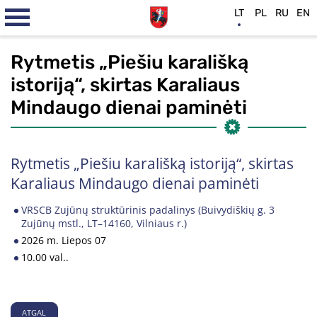
LT
PL
RU
EN
Rytmetis „Piešiu karališką
istoriją“, skirtas Karaliaus
Mindaugo dienai paminėti
Rytmetis „Piešiu karališką istoriją“, skirtas
Karaliaus Mindaugo dienai paminėti
VRSCB Zujūnų struktūrinis padalinys (Buivydiškių g. 3
Zujūnų mstl., LT–14160, Vilniaus r.)
2026 m. Liepos 07
10.00 val..
ATGAL