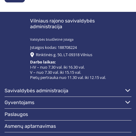
Vilniaus rajono savivaldybės
administracija
Valstybės biudžetinė įstaiga
Įstaigos kodas: 188708224
Rinktinės g. 50, LT-09318 Vilnius
Darbo laikas:
I-IV – nuo 7.30 val. iki 16.30 val.
V – nuo 7.30 val. iki 15.15 val.
Pietų pertrauka nuo 11.30 val. iki 12.15 val.
savivaldybės administracija
gyventojams
paslaugos
asmenų aptarnavimas