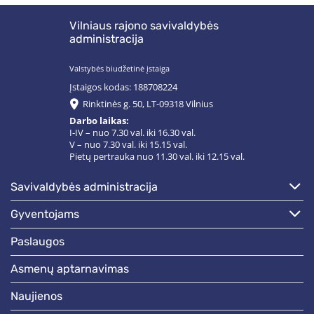
Vilniaus rajono savivaldybės
administracija
Valstybės biudžetinė įstaiga
Įstaigos kodas: 188708224
Rinktinės g. 50, LT-09318 Vilnius
Darbo laikas:
I-IV – nuo 7.30 val. iki 16.30 val.
V – nuo 7.30 val. iki 15.15 val.
Pietų pertrauka nuo 11.30 val. iki 12.15 val.
savivaldybės administracija
gyventojams
paslaugos
asmenų aptarnavimas
naujienos