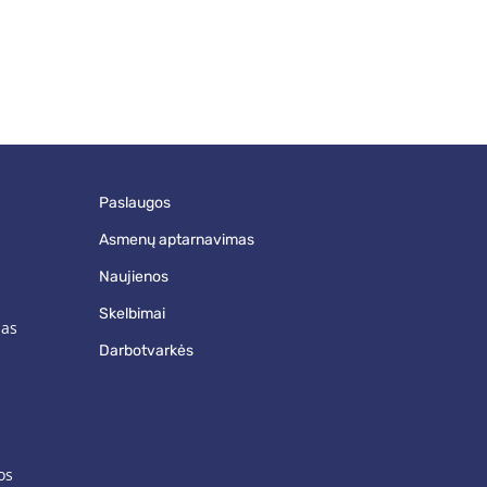
paslaugos
asmenų aptarnavimas
naujienos
skelbimai
mas
darbotvarkės
os