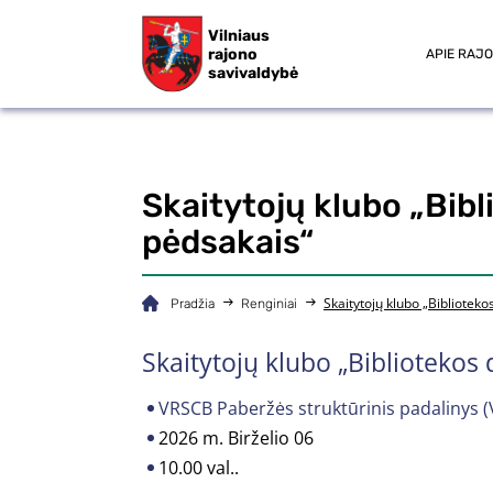
Vilniaus
rajono
APIE RAJ
savivaldybė
Skaitytojų klubo „Bib
pėdsakais“
Skaitytojų klubo „Bibliotek
Pradžia
Renginiai
Skaitytojų klubo „Bibliotekos
VRSCB Paberžės struktūrinis padalinys (Vi
2026 m. Birželio 06
10.00 val..