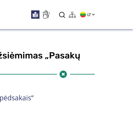
LT
 užsiėmimas „Pasakų
 pėdsakais“