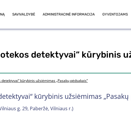
ONĄ
SAVIVALDYBĖ
ADMINISTRACINĖ INFORMACIJA
GYVENTOJAMS
liotekos detektyvai“ kūrybinis
os detektyvai“ kūrybinis užsiėmimas „Pasakų pėdsakais“
 detektyvai“ kūrybinis užsiėmimas „Pasakų
lniaus g. 29, Paberžė, Vilniaus r.)