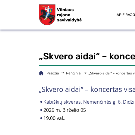
Vilniaus
rajono
APIE RAJ
savivaldybė
„Skvero aidai“ – konce
„Skvero aidai“ – koncertas v
Pradžia
Renginiai
„Skvero aidai“ – koncertas vis
Kabiškių skveras, Nemenčinės g. 6, Didžiųj
2026 m. Birželio 05
19.00 val..