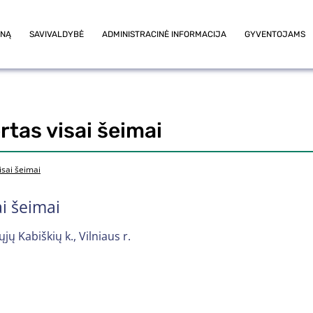
ONĄ
SAVIVALDYBĖ
ADMINISTRACINĖ INFORMACIJA
GYVENTOJAMS
rtas visai šeimai
isai šeimai
ai šeimai
ų Kabiškių k., Vilniaus r.