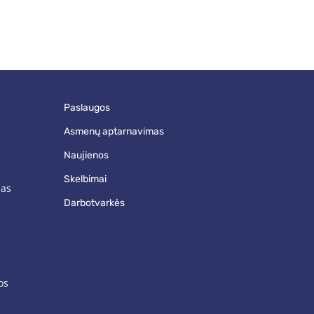
paslaugos
asmenų aptarnavimas
naujienos
skelbimai
mas
darbotvarkės
os