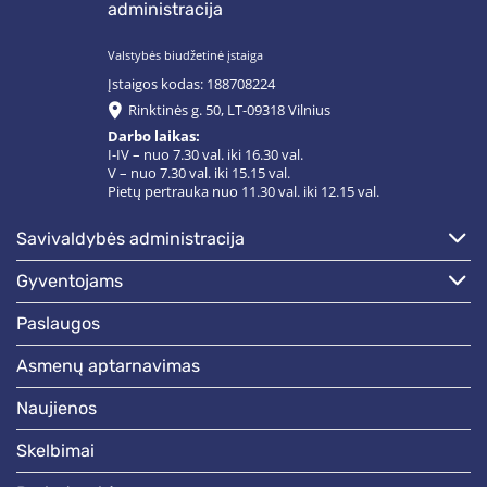
administracija
Valstybės biudžetinė įstaiga
Įstaigos kodas: 188708224
Rinktinės g. 50, LT-09318 Vilnius
Darbo laikas:
I-IV – nuo 7.30 val. iki 16.30 val.
V – nuo 7.30 val. iki 15.15 val.
Pietų pertrauka nuo 11.30 val. iki 12.15 val.
savivaldybės administracija
gyventojams
paslaugos
asmenų aptarnavimas
naujienos
skelbimai