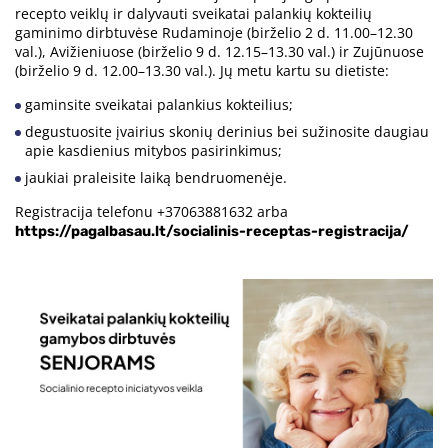
recepto veiklų ir dalyvauti sveikatai palankių kokteilių
gaminimo dirbtuvėse Rudaminoje (birželio 2 d. 11.00–12.30
val.), Avižieniuose (birželio 9 d. 12.15–13.30 val.) ir Zujūnuose
(birželio 9 d. 12.00–13.30 val.). Jų metu kartu su dietiste:
gaminsite sveikatai palankius kokteilius;
degustuosite įvairius skonių derinius bei sužinosite daugiau
apie kasdienius mitybos pasirinkimus;
jaukiai praleisite laiką bendruomenėje.
Registracija telefonu +37063881632 arba
https://pagalbasau.lt/socialinis-receptas-registracija/