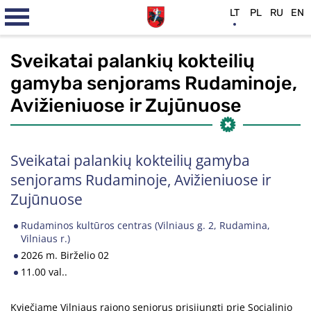
LT
PL
RU
EN
Sveikatai palankių kokteilių
gamyba senjorams Rudaminoje,
Avižieniuose ir Zujūnuose
Sveikatai palankių kokteilių gamyba
senjorams Rudaminoje, Avižieniuose ir
Zujūnuose
Rudaminos kultūros centras (Vilniaus g. 2, Rudamina,
Vilniaus r.)
2026 m. Birželio 02
11.00 val..
Kviečiame Vilniaus rajono senjorus prisijungti prie Socialinio