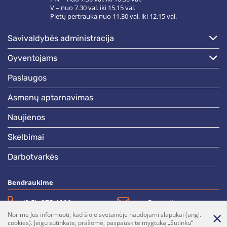
V – nuo 7.30 val. iki 15.15 val.
Pietų pertrauka nuo 11.30 val. iki 12.15 val.
savivaldybės administracija
gyventojams
paslaugos
asmenų aptarnavimas
naujienos
skelbimai
darbotvarkės
Bendraukime
(0 5)  275 1990
vrsa@vrsa.lt
Norime Jus informuoti, kad šioje svetainėje naudojami slapukai (angl.
Facebook
Youtube
cookies). Jeigu sutinkate, prašome, paspauskite mygtuką „Sutinku“