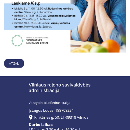
ATGAL
Vilniaus rajono savivaldybės
administracija
Valstybės biudžetinė įstaiga
Įstaigos kodas: 188708224
Rinktinės g. 50, LT-09318 Vilnius
Darbo laikas:
I-IV – nuo 7.30 val. iki 16.30 val.