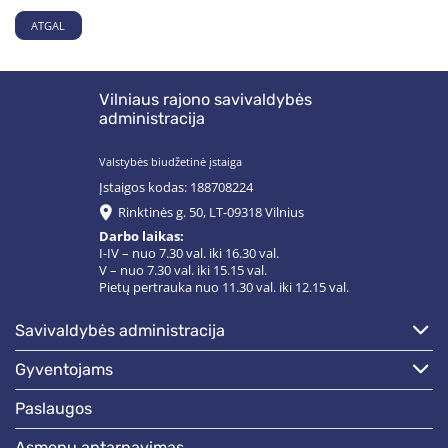
ATGAL
Vilniaus rajono savivaldybės
administracija
Valstybės biudžetinė įstaiga
Įstaigos kodas: 188708224
Rinktinės g. 50, LT-09318 Vilnius
Darbo laikas:
I-IV – nuo 7.30 val. iki 16.30 val.
V – nuo 7.30 val. iki 15.15 val.
Pietų pertrauka nuo 11.30 val. iki 12.15 val.
savivaldybės administracija
gyventojams
paslaugos
asmenų aptarnavimas