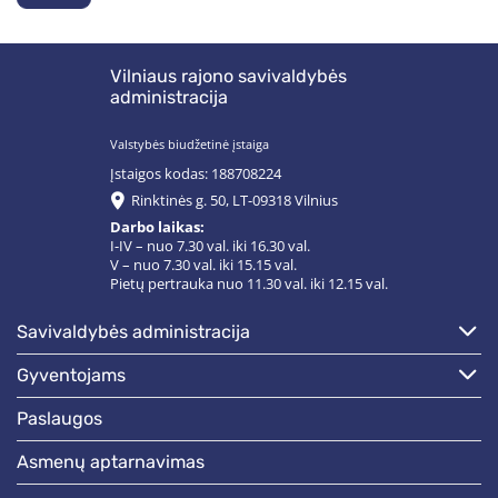
Vilniaus rajono savivaldybės
administracija
Valstybės biudžetinė įstaiga
Įstaigos kodas: 188708224
Rinktinės g. 50, LT-09318 Vilnius
Darbo laikas:
I-IV – nuo 7.30 val. iki 16.30 val.
V – nuo 7.30 val. iki 15.15 val.
Pietų pertrauka nuo 11.30 val. iki 12.15 val.
savivaldybės administracija
gyventojams
paslaugos
asmenų aptarnavimas