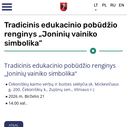
LT
PL
RU
EN
Tradicinis edukacinio pobūdžio
renginys „Joninių vainiko
simbolika“
Tradicinis edukacinio pobūdžio renginys
„Joninių vainiko simbolika“
Čekoniškių kaimo verbų ir buities seklyčia (A. Mickevičiaus
g. 200, Čekoniškių k., Zujūnų sen., Vilniaus r.)
2026 m. Birželio 21
14.00 val..
ATGAL