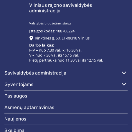
Vilniaus rajono savivaldybės
administracija
Valstybės biudžetinė įstaiga
Įstaigos kodas: 188708224
Rinktinės g. 50, LT-09318 Vilnius
Darbo laikas:
I-IV – nuo 7.30 val. iki 16.30 val.
V – nuo 7.30 val. iki 15.15 val.
Pietų pertrauka nuo 11.30 val. iki 12.15 val.
savivaldybės administracija
gyventojams
paslaugos
asmenų aptarnavimas
naujienos
skelbimai