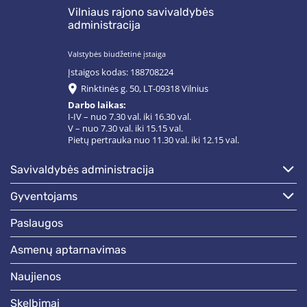
Vilniaus rajono savivaldybės
administracija
Valstybės biudžetinė įstaiga
Įstaigos kodas: 188708224
Rinktinės g. 50, LT-09318 Vilnius
Darbo laikas:
I-IV – nuo 7.30 val. iki 16.30 val.
V – nuo 7.30 val. iki 15.15 val.
Pietų pertrauka nuo 11.30 val. iki 12.15 val.
savivaldybės administracija
gyventojams
paslaugos
asmenų aptarnavimas
naujienos
skelbimai