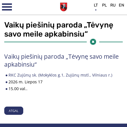
LT
PL
RU
EN
Vaikų piešinių paroda „Tėvynę
savo meile apkabinsiu“
Vaikų piešinių paroda „Tėvynę savo meile
apkabinsiu“
RKC Zujūnų sk. (Mokyklos g.1, Zujūnų mstl., Vilniaus r.)
2026 m. Liepos 17
15.00 val..
ATGAL