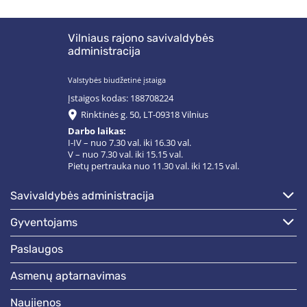
Vilniaus rajono savivaldybės
administracija
Valstybės biudžetinė įstaiga
Įstaigos kodas: 188708224
Rinktinės g. 50, LT-09318 Vilnius
Darbo laikas:
I-IV – nuo 7.30 val. iki 16.30 val.
V – nuo 7.30 val. iki 15.15 val.
Pietų pertrauka nuo 11.30 val. iki 12.15 val.
savivaldybės administracija
gyventojams
paslaugos
asmenų aptarnavimas
naujienos